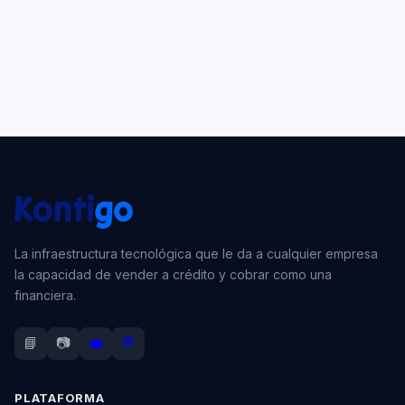
La infraestructura tecnológica que le da a cualquier empresa
la capacidad de vender a crédito y cobrar como una
financiera.
📘
📷
💼
💬
PLATAFORMA